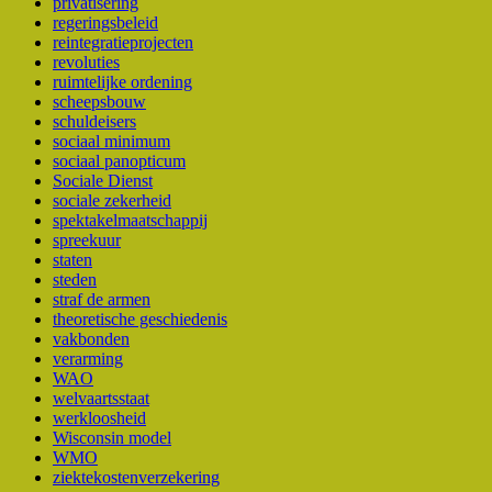
privatisering
regeringsbeleid
reintegratieprojecten
revoluties
ruimtelijke ordening
scheepsbouw
schuldeisers
sociaal minimum
sociaal panopticum
Sociale Dienst
sociale zekerheid
spektakelmaatschappij
spreekuur
staten
steden
straf de armen
theoretische geschiedenis
vakbonden
verarming
WAO
welvaartsstaat
werkloosheid
Wisconsin model
WMO
ziektekostenverzekering