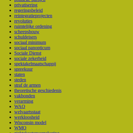
privatisering
regeringsbeleid
reintegratieprojecten
revoluties
ruimtelijke ordening
scheepsbouw
schuldeisers
sociaal minimum
sociaal panopticum
Sociale Dienst
sociale zekerheid
spektakelmaatschappij
spreekuur
staten
steden
straf de armen
theoretische geschiedenis
vakbonden
verarming
WAO
welvaartsstaat
werkloosheid
Wisconsin model
WMO