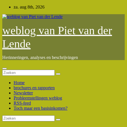
Ga
za. aug 8th, 2026
naar
de
inhoud
weblog van Piet van der
Lende
Herinneringen, analyses en beschrijvingen
Home
brochures en rapporten
Newsletter
Probleemstellingen weblog
RSS-feed
Toch maar een basisinkomen?