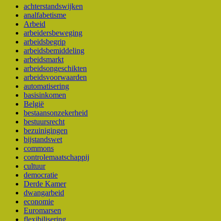
achterstandswijken
analfabetisme
Arbeid
arbeidersbeweging
arbeidsbegrip
arbeidsbemiddeling
arbeidsmarkt
arbeidsongeschikten
arbeidsvoorwaarden
automatisering
basisinkomen
België
bestaansonzekerheid
bestuursrecht
bezuinigingen
bijstandswet
commons
controlemaatschappij
cultuur
democratie
Derde Kamer
dwangarbeid
economie
Euromarsen
flexibilisering